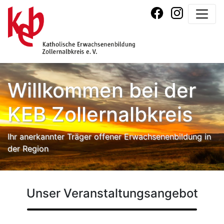
Willkommen bei der
KEB Zollernalbkreis
Ihr anerkannter Träger offener Erwachsenenbildung in
der Region
Unser Veranstaltungsangebot